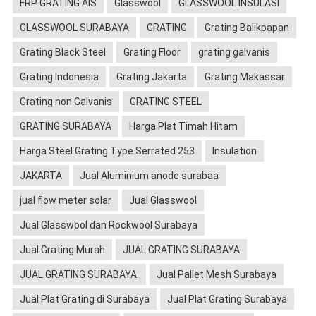
FRP GRATING AIS
Glasswool
GLASSWOOL INSULASI
GLASSWOOL SURABAYA
GRATING
Grating Balikpapan
Grating Black Steel
Grating Floor
grating galvanis
Grating Indonesia
Grating Jakarta
Grating Makassar
Grating non Galvanis
GRATING STEEL
GRATING SURABAYA
Harga Plat Timah Hitam
Harga Steel Grating Type Serrated 253
Insulation
JAKARTA
Jual Aluminium anode surabaa
jual flow meter solar
Jual Glasswool
Jual Glasswool dan Rockwool Surabaya
Jual Grating Murah
JUAL GRATING SURABAYA
JUAL GRATING SURABAYA.
Jual Pallet Mesh Surabaya
Jual Plat Grating di Surabaya
Jual Plat Grating Surabaya