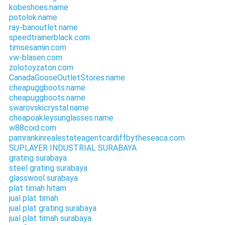
kobeshoes.name
potolok.name
ray-banoutlet.name
speedtrainerblack.com
timsesamin.com
vw-blasen.com
zolotoyzaton.com
CanadaGooseOutletStores.name
cheapuggboots.name
cheapuggboots.name
swarovskicrystal.name
cheapoakleysunglasses.name
w88coid.com
pamrankinrealestateagentcardiffbytheseaca.com
SUPLAYER INDUSTRIAL SURABAYA
grating surabaya
steel grating surabaya
glasswool surabaya
plat timah hitam
jual plat timah
jual plat grating surabaya
jual plat timah surabaya