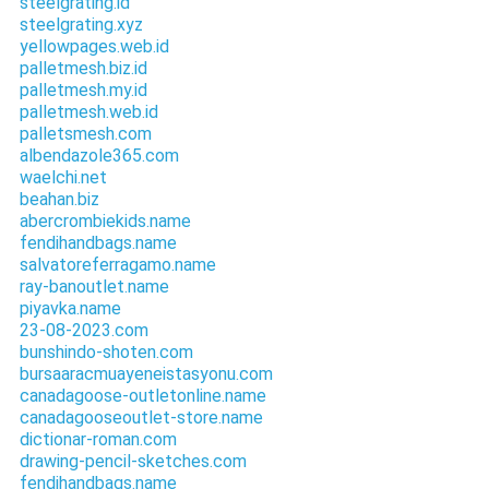
steelgrating.id
steelgrating.xyz
yellowpages.web.id
palletmesh.biz.id
palletmesh.my.id
palletmesh.web.id
palletsmesh.com
albendazole365.com
waelchi.net
beahan.biz
abercrombiekids.name
fendihandbags.name
salvatoreferragamo.name
ray-banoutlet.name
piyavka.name
23-08-2023.com
bunshindo-shoten.com
bursaaracmuayeneistasyonu.com
canadagoose-outletonline.name
canadagooseoutlet-store.name
dictionar-roman.com
drawing-pencil-sketches.com
fendihandbags.name