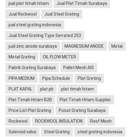
jual plat timah hitam
Jual Plat Timah Surabaya
Jual Rockwool
Jual Steel Grating
jual steel grating indonesia
Jual Steel Grating Type Serrated 253
jual zinc anode surabaya
MAGNESIUM ANODE
Metal
Metal Grating
OIL FLOW METER
Pabrik Grating Surabaya
Pallet Mesh AIS
PIPA MEDIUM
Pipa Schedule
Plat Greting
PLAT KAPAL
plat pb
plat timah hitam
Plat Timah Hitam B2B
Plat Timah Hitam Supplier
Price List Plat Grating
Pusat Grating Surabaya
Rockwool
ROCKWOOL INSULATION
Roof Mesh
Solenoid valve
Steel Grating
steel grating indonesia