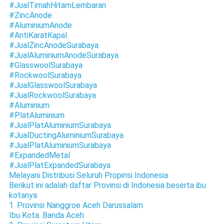
#JualTimahHitamLembaran
#ZincAnode
#AluminiumAnode
#AntiKaratKapal
#JualZincAnodeSurabaya
#JualAluminiumAnodeSurabaya
#GlasswoolSurabaya
#RockwoolSurabaya
#JualGlasswoolSurabaya
#JualRockwoolSurabaya
#Aluminium
#PlatAluminium
#JualPlatAluminiumSurabaya
#JualDuctingAluminiumSurabaya
#JualPlatAluminiumSurabaya
#ExpandedMetal
#JualPlatExpandedSurabaya
Melayani Distribusi Seluruh Propinsi Indonesia
Berikut ini adalah daftar Provinsi di Indonesia beserta ibu
kotanya:
1. Provinsi Nanggroe Aceh Darussalam
Ibu Kota: Banda Aceh