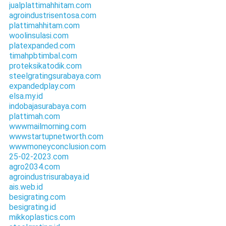
jualplattimahhitam.com
agroindustrisentosa.com
plattimahhitam.com
woolinsulasi.com
platexpanded.com
timahpbtimbal.com
proteksikatodik.com
steelgratingsurabaya.com
expandedplay.com
elsa.my.id
indobajasurabaya.com
plattimah.com
wwwmailmorning.com
wwwstartupnetworth.com
wwwmoneyconclusion.com
25-02-2023.com
agro2034.com
agroindustrisurabaya.id
ais.web.id
besigrating.com
besigrating.id
mikkoplastics.com