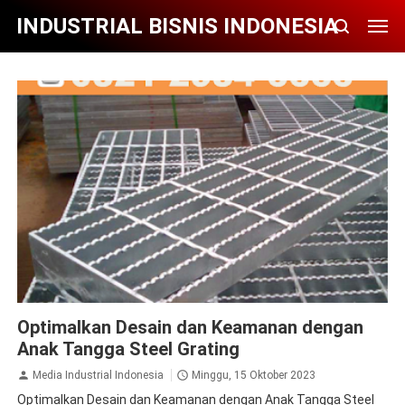
INDUSTRIAL BISNIS INDONESIA
GRATING
Grating Floor
grating galvanis
Grating Indonesia
Optimalkan Desain dan Keamanan dengan
GRATING SURABAYA
Jual Grating Murah
JUAL GRATING
SURABAYA
Jual Plat Grating Surabaya
Jual Steel Grating
Anak Tangga Steel Grating
STEEL GRATING SURABAYA
Media Industrial Indonesia
Minggu, 15 Oktober 2023
Optimalkan Desain dan Keamanan dengan Anak Tangga Steel